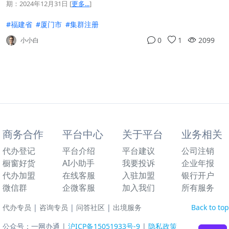
期：2024年12月31日
[
更多...
]
#福建省
#厦门市
#集群注册
0
1
2099
小小白
商务合作
平台中心
关于平台
业务相关
代办登记
平台介绍
平台建议
公司注销
橱窗好货
AI小助手
我要投诉
企业年报
代办加盟
在线客服
入驻加盟
银行开户
微信群
企微客服
加入我们
所有服务
代办专员
|
咨询专员
|
问答社区
|
出境服务
Back to top
公众号：一网办通 |
沪ICP备15051933号-9
|
隐私政策