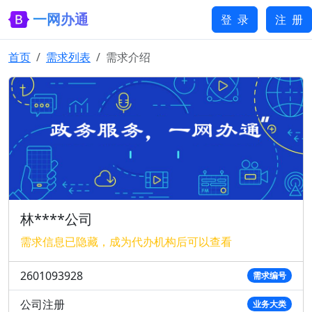
一网办通
登 录
注 册
首页
需求列表
需求介绍
林****公司
需求信息已隐藏，成为代办机构后可以查看
2601093928
需求编号
公司注册
业务大类