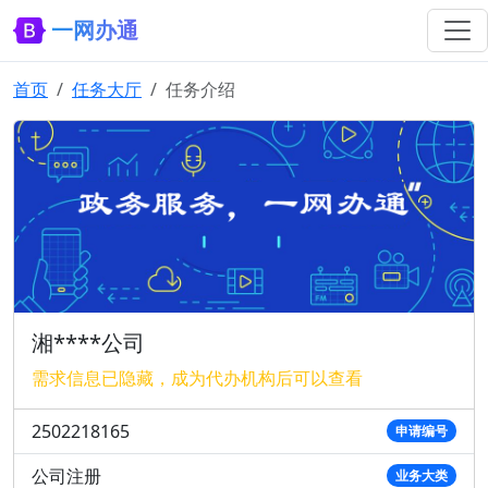
一网办通
首页
任务大厅
任务介绍
湘****公司
需求信息已隐藏，成为代办机构后可以查看
2502218165
申请编号
公司注册
业务大类