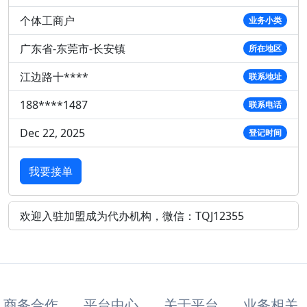
个体工商户
业务小类
广东省-东莞市-长安镇
所在地区
江边路十****
联系地址
188****1487
联系电话
Dec 22, 2025
登记时间
我要接单
欢迎入驻加盟成为代办机构，微信：TQJ12355
商务合作
平台中心
关于平台
业务相关