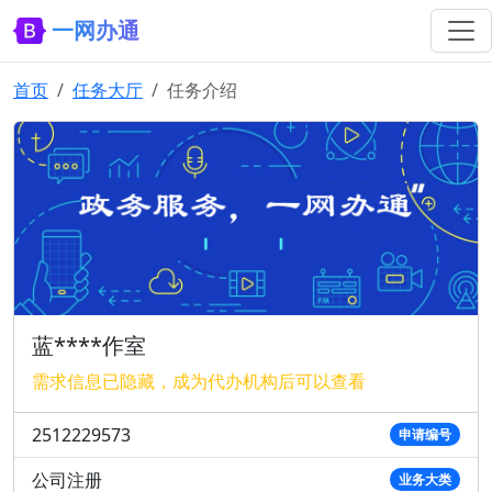
一网办通
首页
任务大厅
任务介绍
蓝****作室
需求信息已隐藏，成为代办机构后可以查看
2512229573
申请编号
公司注册
业务大类