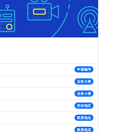
申请编号
业务大类
业务小类
所在地区
联系地址
联系电话