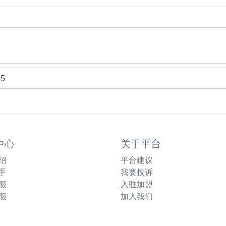
5
中心
关于平台
绍
平台建议
手
我要投诉
服
入驻加盟
服
加入我们