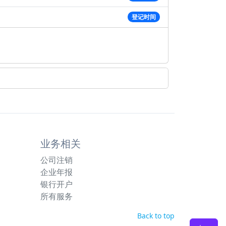
登记时间
业务相关
公司注销
企业年报
银行开户
所有服务
Back to top