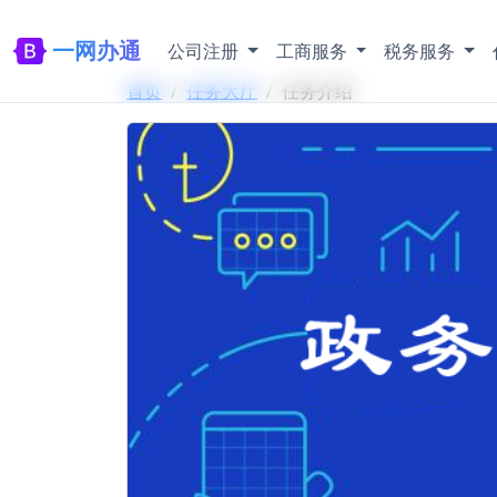
一网办通
公司注册
工商服务
税务服务
首页
任务大厅
任务介绍