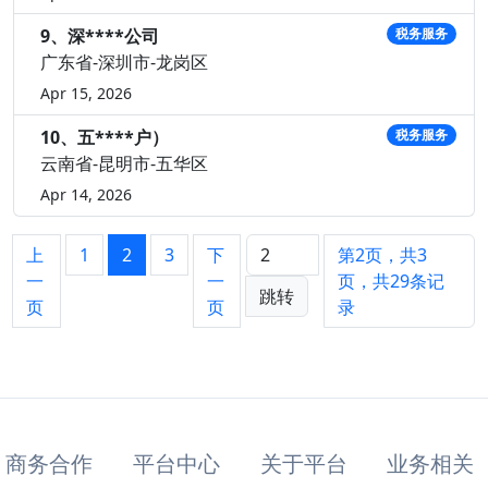
9、深****公司
税务服务
广东省-深圳市-龙岗区
Apr 15, 2026
10、五****户）
税务服务
云南省-昆明市-五华区
Apr 14, 2026
上
1
2
3
下
第2页，共3
一
一
页，共29条记
跳转
页
页
录
商务合作
平台中心
关于平台
业务相关